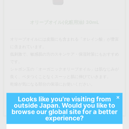
オリーブオイル(化粧用油) 30mL
オリーブオイルには皮脂にも含まれる「オレイン酸」が豊富
に含まれています。
低刺激で、敏感肌の方のスキンケア・保湿対策にもおすすめ
です。
シャボン玉の「オーガニックオリーブオイル」は肌なじみが
良く、ベタつくことなくスーッと肌に伸びていきます。
乾燥が気になる部分の保湿にお使いください。
✕
Looks like you're visiting from
詳しく見る
outside Japan. Would you like to
browse our global site for a better
experience?