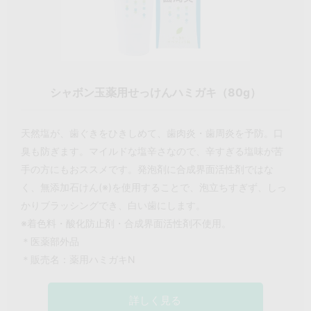
シャボン玉薬用せっけんハミガキ（80g）
天然塩が、歯ぐきをひきしめて、歯肉炎・歯周炎を予防。口
臭も防ぎます。マイルドな塩辛さなので、辛すぎる塩味が苦
手の方にもおススメです。発泡剤に合成界面活性剤ではな
く、無添加石けん(※)を使用することで、泡立ちすぎず、しっ
かりブラッシングでき、白い歯にします。
※着色料・酸化防止剤・合成界面活性剤不使用。
＊医薬部外品
＊販売名：薬用ハミガキN
詳しく見る