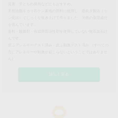
災害、子どもの発熱などにもおすすめ。
天然油脂をカリ石ケン素地の原料に使用し、釜炊き製法（ケ
ン化法）でじっくり炊き上げて作りました。天然の保湿成分
を含んでいます。
香料・殺菌剤・合成界面活性剤を使用していない無添加石け
んです。
皮ふアレルギーテスト済み・皮ふ刺激テスト済み （すべての
方にアレルギーや刺激が起こらないということではありませ
ん）
詳しく見る