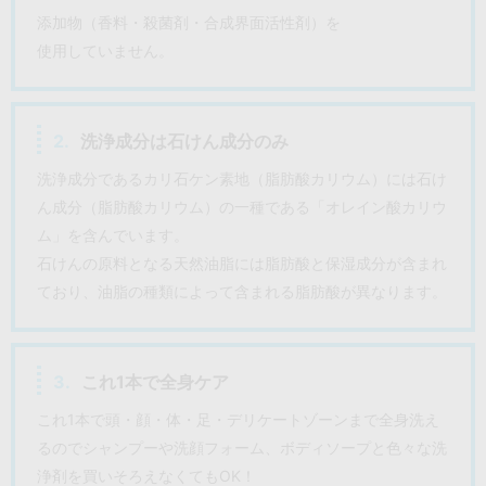
添加物（香料・殺菌剤・合成界面活性剤）を
使用していません。
2.
洗浄成分は石けん成分のみ
洗浄成分であるカリ石ケン素地（脂肪酸カリウム）には石け
ん成分（脂肪酸カリウム）の一種である「オレイン酸カリウ
ム」を含んでいます。
石けんの原料となる天然油脂には脂肪酸と保湿成分が含まれ
ており、油脂の種類によって含まれる脂肪酸が異なります。
3.
これ1本で全身ケア
これ1本で頭・顔・体・足・デリケートゾーンまで全身洗え
るのでシャンプーや洗顔フォーム、ボディソープと色々な洗
浄剤を買いそろえなくてもOK！