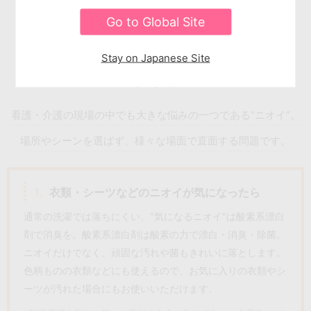
Go to Global Site
Stay on Japanese Site
ニオイケア
看護・介護の現場の中でも大きな悩みの一つである“ニオイ”。
場所やシーンを選ばず、様々な場面で直面する問題です。
1.
衣類・シーツなどのニオイが気になったら
通常の洗濯では落ちにくい、"気になるニオイ"は酸素系漂白
剤で消臭を。
酸素系漂白剤は酸素の力で漂白・消臭・除菌。
ニオイだけでなく、頑固な汚れや菌もきれいに落とします。
色柄ものの衣類などにも使えるので、お気に入りの衣類やシ
ーツが汚れた場合にもお使いいただけます。