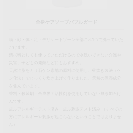
全身ケアソープバブルガード
頭・顔・体・足・デリケートゾーン全部これ1つで洗っていた
だけます。
清拭料としても使っていただけるので水洗いできない介護や
災害、子どもの発熱などにもおすすめ。
天然油脂をカリ石ケン素地の原料に使用し、釜炊き製法（ケ
ン化法）でじっくり炊き上げて作りました。天然の保湿成分
を含んでいます。
香料・殺菌剤・合成界面活性剤を使用していない無添加石け
んです。
皮ふアレルギーテスト済み・皮ふ刺激テスト済み （すべての
方にアレルギーや刺激が起こらないということではありませ
ん）