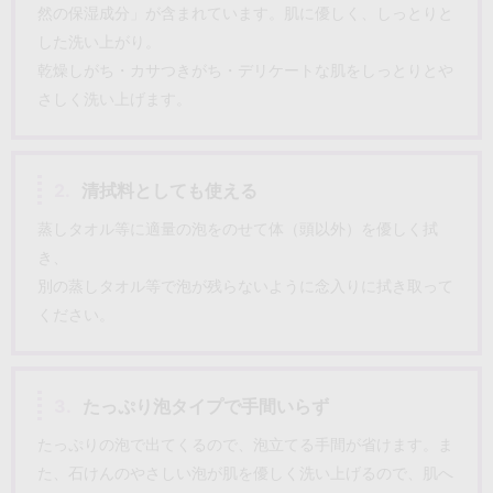
然の保湿成分」が含まれています。肌に優しく、しっとりと
した洗い上がり。
乾燥しがち・カサつきがち・デリケートな肌をしっとりとや
さしく洗い上げます。
2.
清拭料としても使える
蒸しタオル等に適量の泡をのせて体（頭以外）を優しく拭
き、
別の蒸しタオル等で泡が残らないように念入りに拭き取って
ください。
3.
たっぷり泡タイプで手間いらず
たっぷりの泡で出てくるので、泡立てる手間が省けます。ま
た、石けんのやさしい泡が肌を優しく洗い上げるので、肌へ