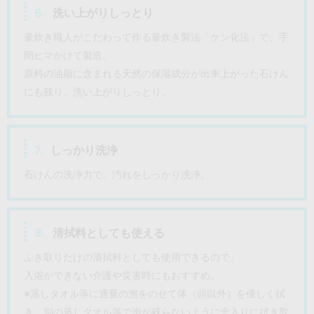
6.
洗い上がりしっとり
釜炊き職人がこだわって作る釜炊き製法「ケン化法」で、手
間ヒマかけて製造。
原料の油脂に含まれる天然の保湿成分が出来上がった石けん
にも残り、洗い上がりしっとり。
7.
しっかり洗浄
石けんの洗浄力で、汚れをしっかり洗浄。
8.
清拭料としても使える
ふき取りだけの清拭料としても使用できるので、
入浴ができない介護や災害時にもおすすめ。
※蒸しタオル等に適量の泡をのせて体（頭以外）を優しく拭
き、別の蒸しタオル等で泡が残らないように念入りに拭き取