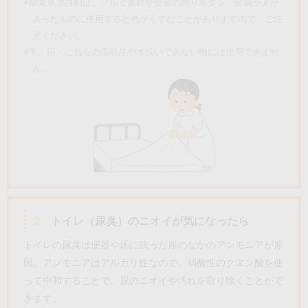
※酸素系漂白剤は、アルミ素材や合金の飾りボタン、金属ラメが
入ったものに使用すると色がくすむことがありますので、ご注
意ください。
※毛・絹・これらの混紡品や水洗いできない物には使用できませ
ん。
2.
トイレ（尿臭）のニオイが気になったら
トイレの尿臭は便器や床に残った尿のなかのアンモニアが原
因。アンモニアはアルカリ性なので、弱酸性のクエン酸を使
って中和することで、尿のニオイや汚れを取り除くことがで
きます。