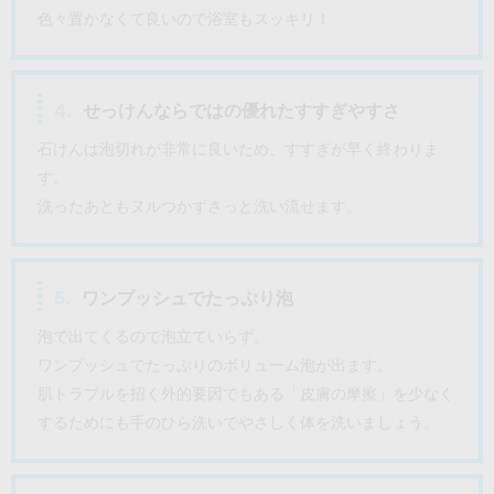
色々置かなくて良いので浴室もスッキリ！
4.
せっけんならではの優れたすすぎやすさ
石けんは泡切れが非常に良いため、すすぎが早く終わりま
す。
洗ったあともヌルつかずさっと洗い流せます。
5.
ワンプッシュでたっぷり泡
泡で出てくるので泡立ていらず。
ワンプッシュでたっぷりのボリューム泡が出ます。
肌トラブルを招く外的要因でもある「皮膚の摩擦」を少なく
するためにも手のひら洗いでやさしく体を洗いましょう。