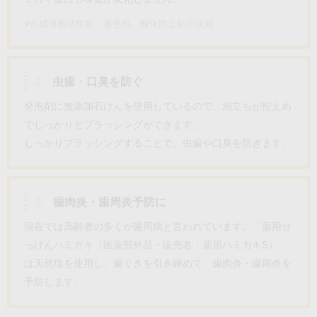
※合成海面活性剤、着色料、酸化防止剤不使用
2.
虫歯・口臭を防ぐ
発泡剤に無添加石けんを使用しているので、泡立ちが控えめ
でしっかりとブラッシングができます。
しっかりブラッシングすることで、虫歯や口臭を防ぎます。
3.
歯肉炎・歯周炎予防に
現在では高齢者の多くが歯周病と言われています。「薬用せ
っけんハミガキ（医薬部外品・販売名：薬用ハミガキS）」
は天然塩を使用し、歯ぐきを引き締めて、歯肉炎・歯周炎を
予防します。