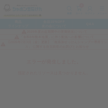
0
カート
メニュー
検索
ログイン
商品
全品10%OFF
Q&A
ラインナップ
友の会について
2026年度お盆期間中の営業状況について
「令和8年熊本地震」に伴う配送への影響について
【2026年7月3日（金）更新】「無添加せっけんシャンプー専用リン
ス」 に関する自主回収のお詫びとお知らせ
エラーが発生しました。
指定されたリソースは見つかりません。