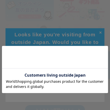
✕
Looks like you're visiting from
outside Japan. Would you like to
browse our global site for a better
experience?
Go to Global Site
Stay on Japanese Site
よくあるご質問はこちら